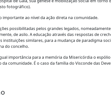
ospital de Gaia, sua génese e mobilização
social em torno 
to fotográfico).
vo importante ao nível da ação direta na comunidade.
s ações possibilitadas pelos grandes legados, nomeadamente
nte, de asilo. A educação através das respostas de creche 
s instituições similares, para a mudança de paradigma soci
na do concelho.
igual importância para a memória da Misericórdia o espólio
 da comunidade. É o caso da família do Visconde das Deves
ão