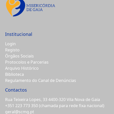
Institucional
Login
Registo
Órgãos Sociais
Protocolos e Parcerias
Arquivo Histórico
Biblioteca
Regulamento do Canal de Denúncias
Contactos
Rua Teixeira Lopes, 33 4400-320 Vila Nova de Gaia
+351 223 773 350
(chamada para rede fixa nacional)
geral@scmg.pt